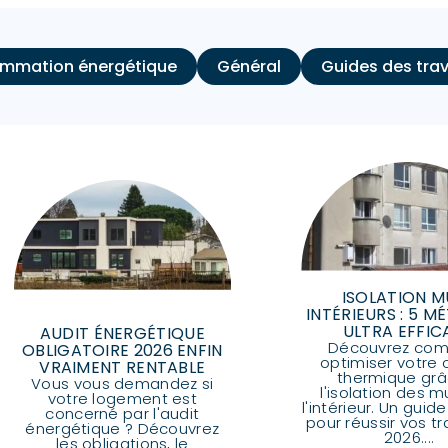
mmation énergétique
Général
Guides des tra
ISOLATION M
INTÉRIEURS : 5 
ULTRA EFFIC
AUDIT ÉNERGÉTIQUE
Découvrez co
OBLIGATOIRE 2026 ENFIN
optimiser votre 
VRAIMENT RENTABLE
thermique grâ
Vous vous demandez si
l'isolation des m
votre logement est
l'intérieur. Un gui
concerné par l'audit
pour réussir vos t
énergétique ? Découvrez
2026....
les obligations, le