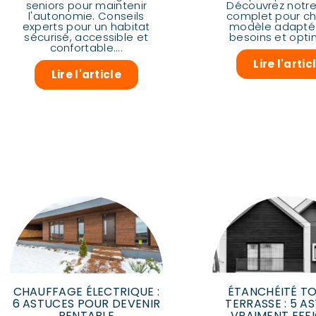
seniors pour maintenir
Découvrez notre
l'autonomie. Conseils
complet pour cho
experts pour un habitat
modèle adapté
sécurisé, accessible et
besoins et optim
confortable....
Lire l'artic
Lire l'article
CHAUFFAGE ÉLECTRIQUE :
ÉTANCHÉITÉ TO
6 ASTUCES POUR DEVENIR
TERRASSE : 5 A
RENTABLE
VRAIMENT EFF