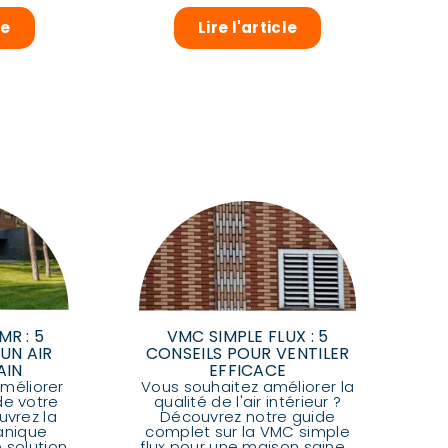
le
Lire l'article
MR : 5
VMC SIMPLE FLUX : 5
UN AIR
CONSEILS POUR VENTILER
AIN
EFFICACE
méliorer
Vous souhaitez améliorer la
 de votre
qualité de l'air intérieur ?
vrez la
Découvrez notre guide
anique
complet sur la VMC simple
 solution
flux pour une maison saine...