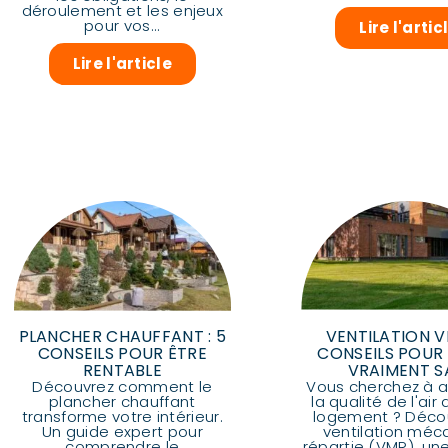
déroulement et les enjeux
pour vos...
Lire l'artic
Lire l'article
PLANCHER CHAUFFANT : 5
VENTILATION V
CONSEILS POUR ÊTRE
CONSEILS POUR 
RENTABLE
VRAIMENT S
Découvrez comment le
Vous cherchez à a
plancher chauffant
la qualité de l'air
transforme votre intérieur.
logement ? Décou
Un guide expert pour
ventilation méc
comprendre le
répartie (VMR), une