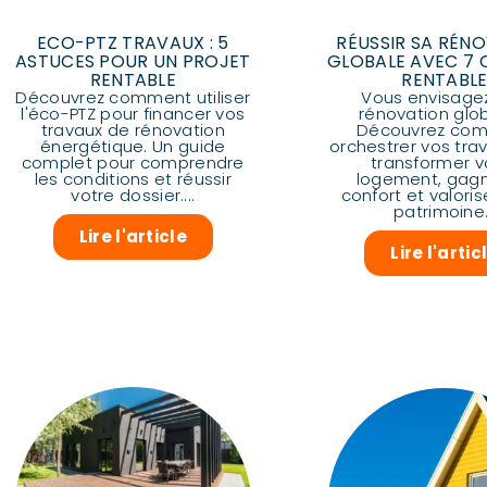
ECO-PTZ TRAVAUX : 5
RÉUSSIR SA RÉN
ASTUCES POUR UN PROJET
GLOBALE AVEC 7 
RENTABLE
RENTABL
Découvrez comment utiliser
Vous envisage
l'éco-PTZ pour financer vos
rénovation glo
travaux de rénovation
Découvrez co
énergétique. Un guide
orchestrer vos tra
complet pour comprendre
transformer v
les conditions et réussir
logement, gagn
votre dossier....
confort et valoris
patrimoine.
Lire l'article
Lire l'artic