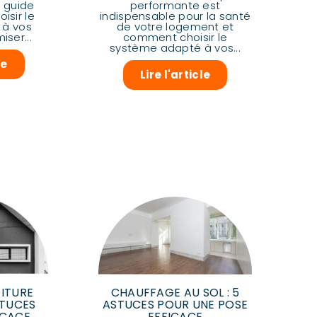
 guide
performante est
isir le
indispensable pour la santé
 à vos
de votre logement et
iser...
comment choisir le
système adapté à vos...
le
Lire l'article
ITURE
CHAUFFAGE AU SOL : 5
STUCES
ASTUCES POUR UNE POSE
ICACE
EFFICACE