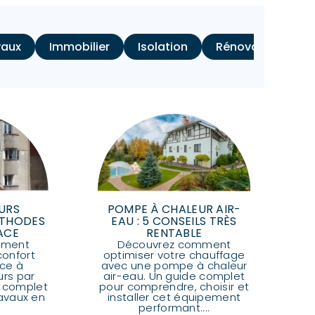
vaux
Immobilier
Isolation
Rénovation d'Inté
URS
POMPE À CHALEUR AIR-
MÉTHODES
EAU : 5 CONSEILS TRÈS
ACE
RENTABLE
mment
Découvrez comment
confort
optimiser votre chauffage
ce à
avec une pompe à chaleur
urs par
air-eau. Un guide complet
de complet
pour comprendre, choisir et
ravaux en
installer cet équipement
performant....