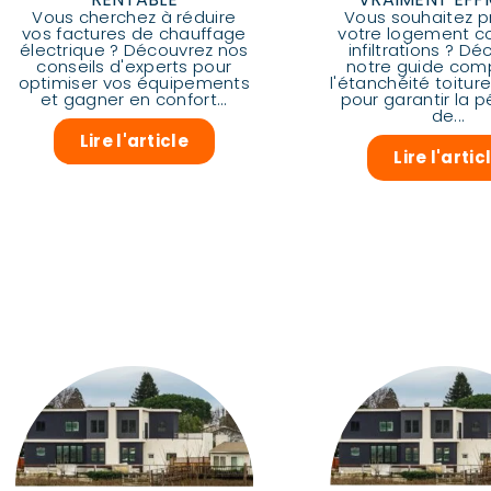
Vous cherchez à réduire
Vous souhaitez p
vos factures de chauffage
votre logement co
électrique ? Découvrez nos
infiltrations ? D
conseils d'experts pour
notre guide comp
optimiser vos équipements
l'étanchéité toitur
et gagner en confort...
pour garantir la p
de...
Lire l'article
Lire l'artic