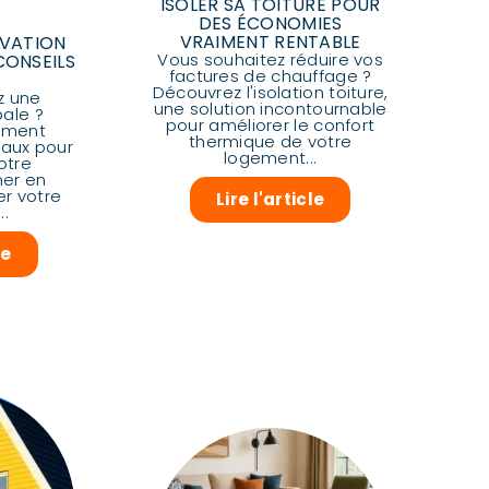
ISOLER SA TOITURE POUR
DES ÉCONOMIES
VRAIMENT RENTABLE
OVATION
Vous souhaitez réduire vos
CONSEILS
factures de chauffage ?
E
Découvrez l'isolation toiture,
z une
une solution incontournable
bale ?
pour améliorer le confort
mment
thermique de votre
vaux pour
logement...
otre
er en
er votre
Lire l'article
..
le