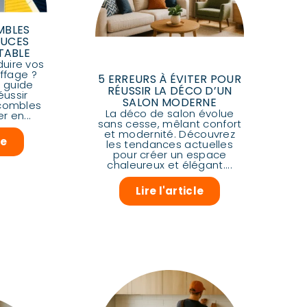
MBLES
TUCES
TABLE
duire vos
ffage ?
5 ERREURS À ÉVITER POUR
 guide
RÉUSSIR LA DÉCO D’UN
éussir
SALON MODERNE
 combles
La déco de salon évolue
 en...
sans cesse, mêlant confort
et modernité. Découvrez
le
les tendances actuelles
pour créer un espace
chaleureux et élégant....
Lire l'article