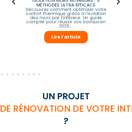
ISOLATION MURS INTÉRIEURS : 5
MÉTHODES ULTRA EFFICACE
Découvrez comment optimiser votre
Déc
RE
confort thermique grâce à l'isolation
des murs par l'intérieur. Un guide
ch
E
complet pour réussir vos travaux en
pou
e
2026....
dit
les
Lire l'article
UN PROJET
DE RÉNOVATION DE VOTRE INT
?