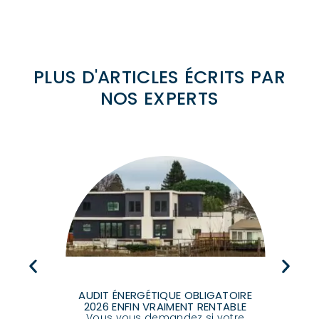
PLUS D'ARTICLES ÉCRITS PAR
NOS EXPERTS
Déc
DES
AUDIT ÉNERGÉTIQUE OBLIGATOIRE
con
de
2026 ENFIN VRAIMENT RENTABLE
com
vaux
Vous vous demandez si votre