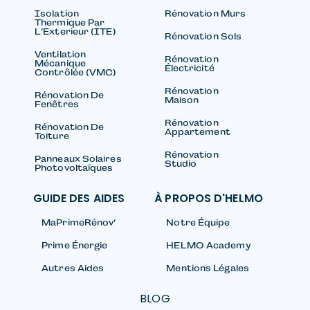
Isolation
Rénovation Murs
Thermique Par
L’Exterieur (ITE)
Rénovation Sols
Ventilation
Rénovation
Mécanique
Électricité
Contrôlée (VMC)
Rénovation
Rénovation De
Maison
Fenêtres
Rénovation
Rénovation De
Appartement
Toiture
Rénovation
Panneaux Solaires
Studio
Photovoltaïques
GUIDE DES AIDES
À PROPOS D'HELMO
MaPrimeRénov’
Notre Équipe
Prime Énergie
HELMO Academy
Autres Aides
Mentions Légales
BLOG