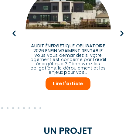
Déc
DES
AUDIT ÉNERGÉTIQUE OBLIGATOIRE
con
de
2026 ENFIN VRAIMENT RENTABLE
com
vaux
Vous vous demandez si votre
logement est concerné par l'audit
des
énergétique ? Découvrez les
 2026
obligations, le déroulement et les
enjeux pour vos...
Lire l'article
UN PROJET