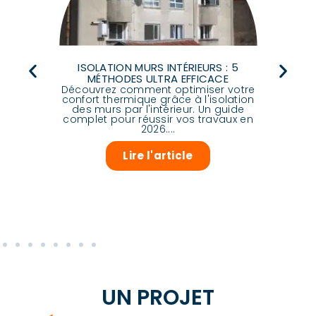
ISOLATION MURS INTÉRIEURS : 5
MÉTHODES ULTRA EFFICACE
Découvrez comment optimiser votre
Déc
RE
confort thermique grâce à l'isolation
des murs par l'intérieur. Un guide
ch
E
complet pour réussir vos travaux en
pou
e
2026....
dit
les
Lire l'article
UN PROJET