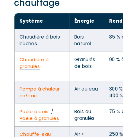
chauffage
Système
Énergie
Rendemen
Chaudière à bois
Bois
85 % à 95 
bûches
naturel
Chaudière à
Granulés
90 % à 97 %
granulés
de bois
Pompe à chaleur
Air ou eau
300 % à
air/eau
400 %
Poêle à bois
/
Bois ou
75 % à 90 %
Poêle à granulés
granulés
Chauffe-eau
Air +
250 % à