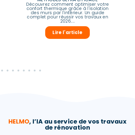
Découvrez comment optimiser votre
Déc
RE
confort thermique grâce à l'isolation
des murs par l'intérieur. Un guide
ch
E
complet pour réussir vos travaux en
pou
e
2026....
dit
les
Lire l'article
HELMO
, l’IA au service de vos travaux
de rénovation​