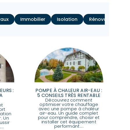
vaux
Immobilier
Isolation
Rénovation d'Inté
EURS :
POMPE À CHALEUR AIR-EAU :
A
5 CONSEILS TRÈS RENTABLE
Découvrez comment
optimiser votre chauffage
nt
avec une pompe à chaleur
ort
air-eau. Un guide complet
lation
pour comprendre, choisir et
r. Un
installer cet équipement
ussir
performant....
..