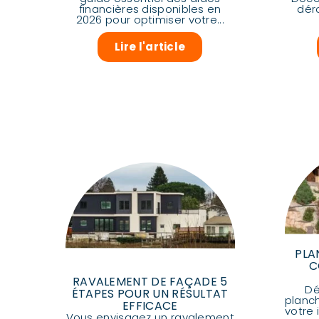
financières disponibles en
dér
2026 pour optimiser votre...
Lire l'article
PLA
C
RAVALEMENT DE FAÇADE 5
Dé
ÉTAPES POUR UN RÉSULTAT
planc
EFFICACE
votre 
Vous envisagez un ravalement