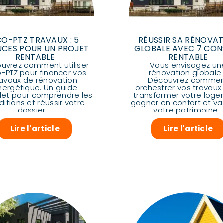
CO-PTZ TRAVAUX : 5
RÉUSSIR SA RÉNOVA
UCES POUR UN PROJET
GLOBALE AVEC 7 CON
RENTABLE
RENTABLE
uvrez comment utiliser
Vous envisagez un
o-PTZ pour financer vos
rénovation globale
ravaux de rénovation
Découvrez comme
nergétique. Un guide
orchestrer vos travaux
et pour comprendre les
transformer votre loge
itions et réussir votre
gagner en confort et val
dossier....
votre patrimoine...
Lire l'article
Lire l'article