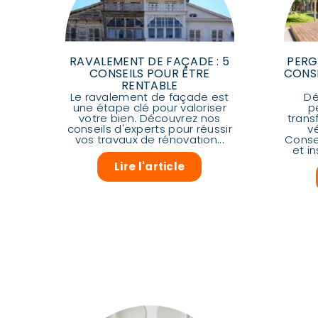
RAVALEMENT DE FAÇADE : 5
PERG
CONSEILS POUR ÊTRE
CONS
RENTABLE
Le ravalement de façade est
Dé
une étape clé pour valoriser
p
votre bien. Découvrez nos
trans
conseils d'experts pour réussir
v
vos travaux de rénovation...
Consei
et in
Lire l'article