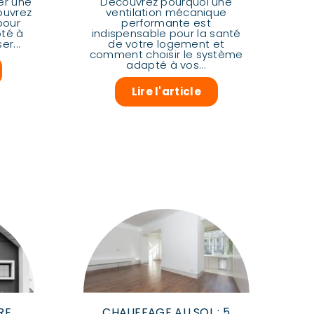
er une
Découvrez pourquoi une
ouvrez
ventilation mécanique
pour
performante est
pté à
indispensable pour la santé
r...
de votre logement et
comment choisir le système
adapté à vos...
Lire l'article
RE
CHAUFFAGE AU SOL : 5