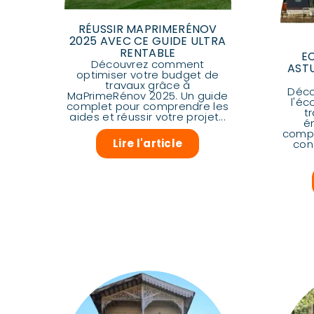
RÉUSSIR MAPRIMERÉNOV
2025 AVEC CE GUIDE ULTRA
RENTABLE
E
Découvrez comment
AST
optimiser votre budget de
travaux grâce à
Déco
MaPrimeRénov 2025. Un guide
l'éc
complet pour comprendre les
t
aides et réussir votre projet...
é
compl
Lire l'article
cond