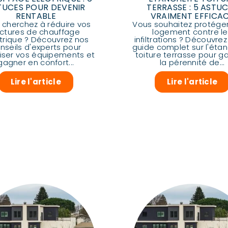
TUCES POUR DEVENIR
TERRASSE : 5 ASTU
RENTABLE
VRAIMENT EFFICA
 cherchez à réduire vos
Vous souhaitez protéger
actures de chauffage
logement contre le
trique ? Découvrez nos
infiltrations ? Découvrez
nseils d'experts pour
guide complet sur l'éta
iser vos équipements et
toiture terrasse pour ga
gagner en confort...
la pérennité de...
Lire l'article
Lire l'article