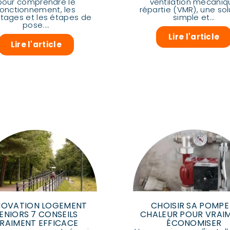
pour comprendre le
ventilation mécaniq
fonctionnement, les
répartie (VMR), une sol
tages et les étapes de
simple et...
pose....
Lire l'article
Lire l'article
NOVATION LOGEMENT
CHOISIR SA POMPE
ENIORS 7 CONSEILS
CHALEUR POUR VRAI
RAIMENT EFFICACE
ÉCONOMISER