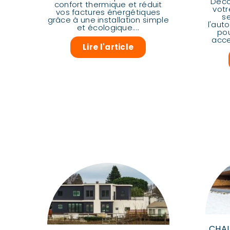
Déco
confort thermique et réduit
votr
vos factures énergétiques
s
grâce à une installation simple
l'aut
et écologique....
pou
acce
Lire l'article
CHAU