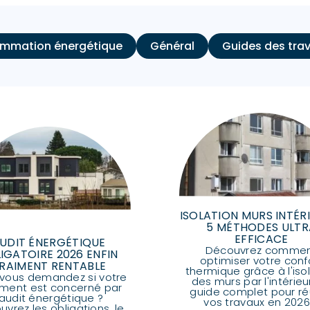
mmation énergétique
Général
Guides des tra
ISOLATION MURS INTÉRI
5 MÉTHODES ULTR
EFFICACE
UDIT ÉNERGÉTIQUE
Découvrez comme
IGATOIRE 2026 ENFIN
optimiser votre conf
RAIMENT RENTABLE
thermique grâce à l'iso
vous demandez si votre
des murs par l'intérieu
ment est concerné par
guide complet pour ré
'audit énergétique ?
vos travaux en 2026..
vrez les obligations, le