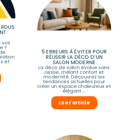
ERDUS
ENT
e vos
e ?
5 ERREURS À ÉVITER POUR
ide
olation
RÉUSSIR LA DÉCO D’UN
s et
SALON MODERNE
La déco de salon évolue sans
cesse, mêlant confort et
modernité. Découvrez les
tendances actuelles pour
créer un espace chaleureux et
élégant....
Lire l'article