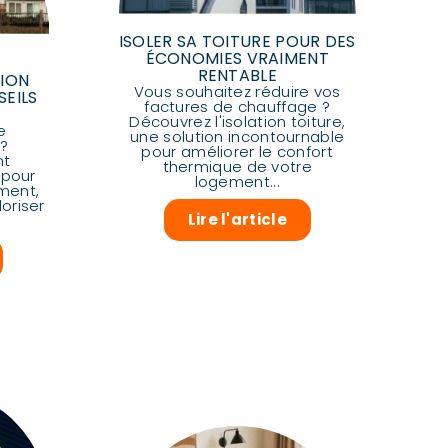
ISOLER SA TOITURE POUR DES
ÉCONOMIES VRAIMENT
RENTABLE
TION
Vous souhaitez réduire vos
SEILS
factures de chauffage ?
Découvrez l'isolation toiture,
e
une solution incontournable
 ?
pour améliorer le confort
nt
thermique de votre
 pour
logement...
ment,
oriser
Lire l'article