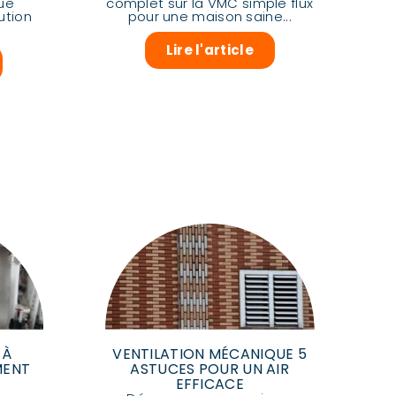
ue
complet sur la VMC simple flux
ution
pour une maison saine...
Lire l'article
 À
VENTILATION MÉCANIQUE 5
MENT
ASTUCES POUR UN AIR
EFFICACE