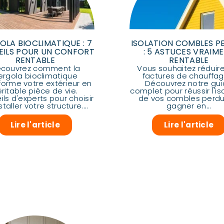
OLA BIOCLIMATIQUE : 7
ISOLATION COMBLES P
EILS POUR UN CONFORT
: 5 ASTUCES VRAIM
RENTABLE
RENTABLE
couvrez comment la
Vous souhaitez réduir
ergola bioclimatique
factures de chauffag
forme votre extérieur en
Découvrez notre gu
éritable pièce de vie.
complet pour réussir l'is
ls d'experts pour choisir
de vos combles perdu
staller votre structure....
gagner en...
Lire l'article
Lire l'article