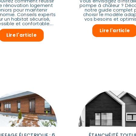
uvrez comment réussir
Vous envisagez d'install
e rénovation logement
pompe à chaleur ? Déc
eniors pour maintenir
notre guide complet 
onomie. Conseils experts
choisir le modèle ada
r un habitat sécurisé,
vos besoins et optimise
ssible et confortable....
Lire l'article
Lire l'article
FFAGE ÉLECTRIQUE : 6
ÉTANCHÉITÉ TOITU